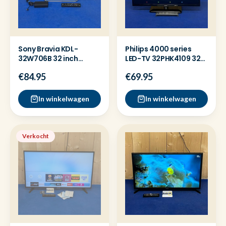
Sony Bravia KDL-
Philips 4000 series
32W706B 32 inch
LED-TV 32PHK4109 32
Televisie Zilver Nette
inch Televisie
€84.95
€69.95
staat
In winkelwagen
In winkelwagen
Verkocht