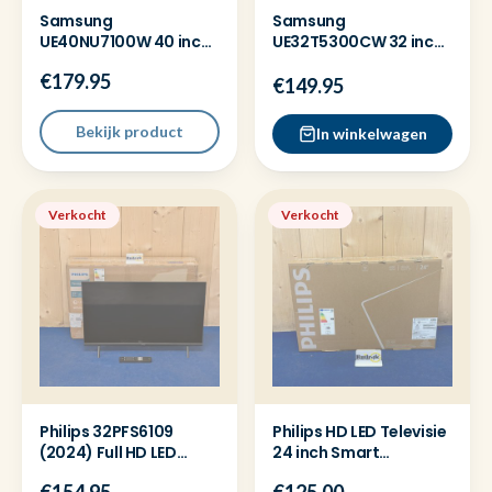
Samsung
Samsung
UE40NU7100W 40 inch
UE32T5300CW 32 inch
4K Ultra HD Smart
Full HD Smart televisie
€179.95
Televisie
2023
€149.95
Bekijk product
In winkelwagen
Verkocht
Verkocht
Philips 32PFS6109
Philips HD LED Televisie
(2024) Full HD LED
24 inch Smart
Televisie - Nieuw
24PHS6000 2025-