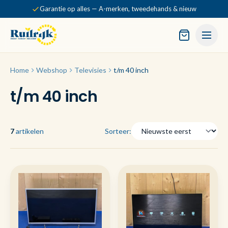
Garantie op alles — A-merken, tweedehands & nieuw
Home
Webshop
Televisies
t/m 40 inch
t/m 40 inch
7
artikelen
Sorteer: