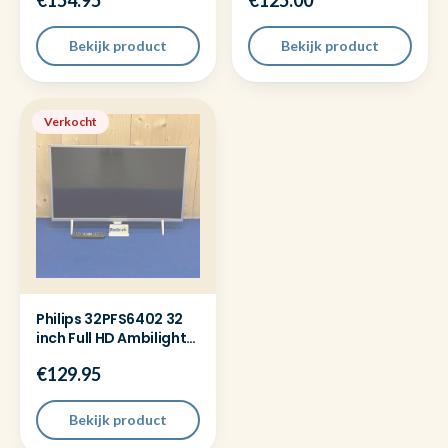
€154.95
€125.00
Nieuw
Bekijk product
Bekijk product
Verkocht
Philips 32PFS6402 32
inch Full HD Ambilight
Smart Televisie
€129.95
Bekijk product