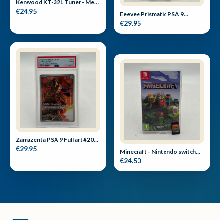
Kenwood KT-32L Tuner - Met
garantie
€24.95
Eeevee Prismatic PSA 9
Pokemon Day 2025 Kaart
€29.95
Zamazenta PSA 9 Full art #201
Pokemon kaart
€29.95
Minecraft - Nintendo switch
game
€24.50