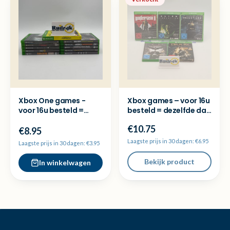
Xbox One games -
Xbox games – voor 16u
voor 16u besteld =
besteld = dezelfde dag
dezelfde dag
verzonden
€10.75
verzonden
€8.95
Laagste prijs in 30 dagen: €6.95
Laagste prijs in 30 dagen: €3.95
Bekijk product
In winkelwagen