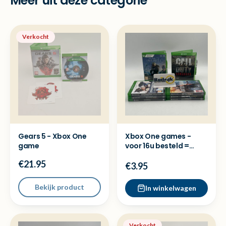
Meer uit deze categorie
Verkocht
Gears 5 - Xbox One
Xbox One games -
game
voor 16u besteld =
dezelfde dag
€21.95
verzonden
€3.95
Bekijk product
In winkelwagen
Verkocht