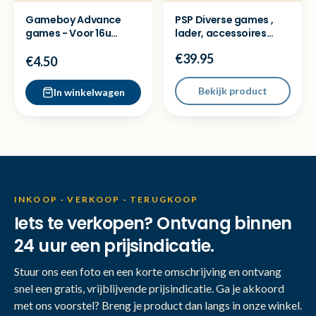
Gameboy Advance
PSP Diverse games ,
games - Voor 16u
lader, accessoires
besteld = Dezelfde
compleet - Topdeal!
€39.95
dag verz
€4.50
Bekijk product
In winkelwagen
INKOOP · VERKOOP · TERUGKOOP
Iets te verkopen? Ontvang binnen
24 uur een prijsindicatie.
Stuur ons een foto en een korte omschrijving en ontvang
snel een gratis, vrijblijvende prijsindicatie. Ga je akkoord
met ons voorstel? Breng je product dan langs in onze winkel.