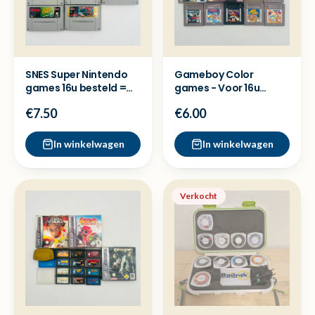
SNES Super Nintendo
Gameboy Color
games 16u besteld =
games - Voor 16u
dezelfde dag verzond
besteld = Dezelfde
€7.50
€6.00
dag verzon
In winkelwagen
In winkelwagen
Verkocht