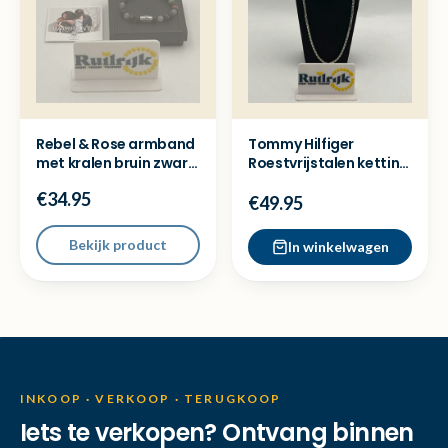
Rebel & Rose armband
Tommy Hilfiger
met kralen bruin zwart
Roestvrijstalen ketting
wit - Nieuw
met 3D-vlag - Nieuw
€34.95
€49.95
Bekijk product
In winkelwagen
INKOOP · VERKOOP · TERUGKOOP
Iets te verkopen? Ontvang binnen