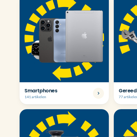
Smartphones
Gereed
141 artikelen
77 artikele