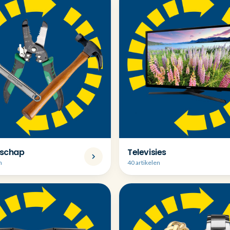
schap
Televisies
n
40 artikelen