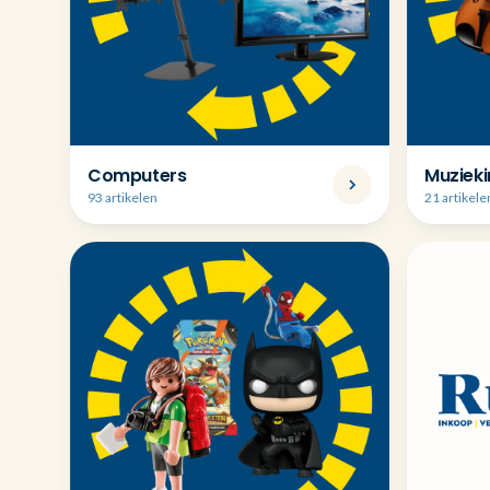
Computers
Muziek
93 artikelen
21 artikele