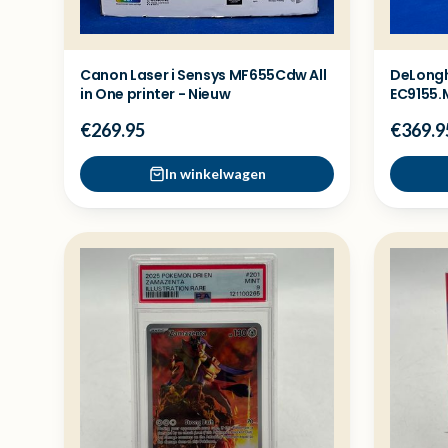
Canon Laser i Sensys MF655Cdw All
DeLonghi
in One printer - Nieuw
EC9155.
€269.95
€369.9
In winkelwagen