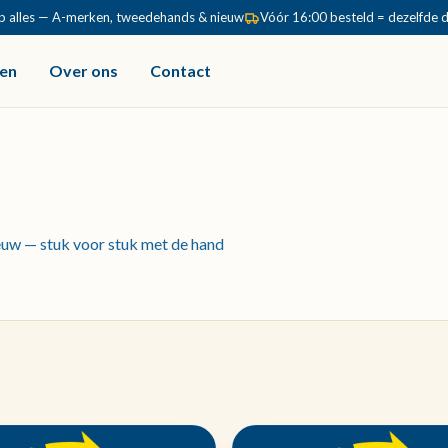
p alles — A-merken, tweedehands & nieuw
Vóór 16:00 besteld = dezelfde 
en
Over ons
Contact
uw — stuk voor stuk met de hand