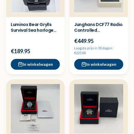
Luminox Bear Grylls
Junghans DCF77 Radio
Survival Sea horloge
Controlled
XB.3722.ECO -Zgan
Herenhorloge
€449.95
*zeldzaam!*
Laagste prijs in 30 dagen:
€189.95
€225.00
In winkelwagen
In winkelwagen