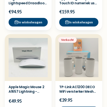
Lightspeed Draadloos
Touch ID numeriek usb
Gaming keyboard -
C - Nieuw sealed
€94.95
€159.95
New
In winkelwagen
In winkelwagen
Verkocht
Apple Magic Mouse 2
TP-Link AC1200 DECO
A1657 Lightning -
WiFi versterker Mesh
Retourkansje
systeem - Zgan
€39.95
€49.95