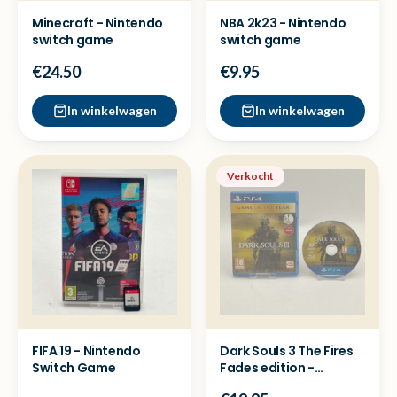
Minecraft - Nintendo
NBA 2k23 - Nintendo
switch game
switch game
€24.50
€9.95
In winkelwagen
In winkelwagen
Verkocht
FIFA 19 - Nintendo
Dark Souls 3 The Fires
Switch Game
Fades edition -
Playstation 4 ( PS4 )