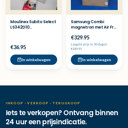
Moulinex Subito Select
Samsung Combi
LS342D10
magnetron met Air Fry
Broodrooster - Ex
35L MC35R8088CC/EN
€329.95
Demo
Nieuw
Laagste prijs in 30 dagen:
€36.95
€249.95
In winkelwagen
In winkelwagen
INKOOP · VERKOOP · TERUGKOOP
Iets te verkopen? Ontvang binnen
24 uur een prijsindicatie.