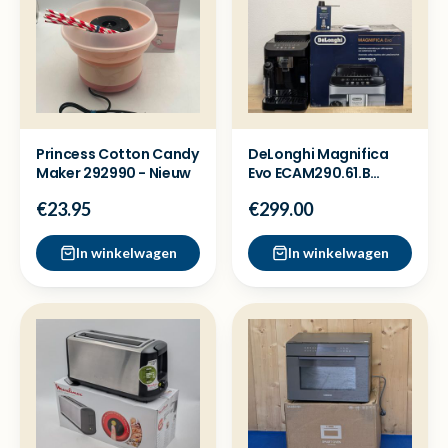
Princess Cotton Candy
DeLonghi Magnifica
Maker 292990 - Nieuw
Evo ECAM290.61.B
Koffiemachine -
€23.95
€299.00
Showmodel
In winkelwagen
In winkelwagen