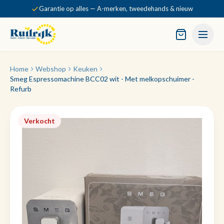
Garantie op alles — A-merken, tweedehands & nieuw
Home
Webshop
Keuken
Smeg Espressomachine BCC02 wit - Met melkopschuimer -
Refurb
Verkocht