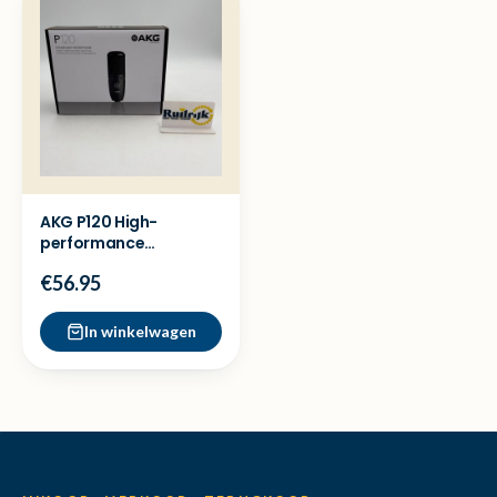
AKG P120 High-
performance
recording microfoon -
€56.95
Nieuw
In winkelwagen