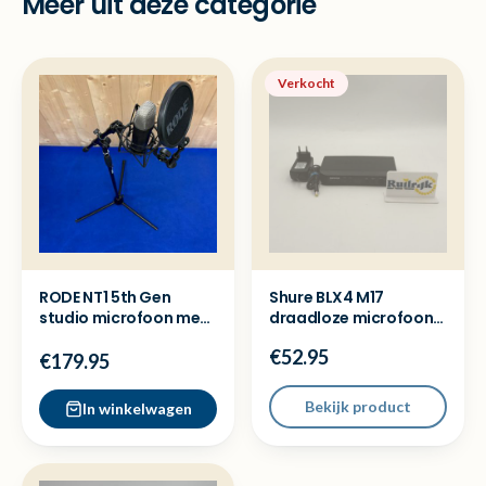
Meer uit deze categorie
Verkocht
RODE NT1 5th Gen
Shure BLX4 M17
studio microfoon met
draadloze microfoon
filter, kap en statief
ontvanger (662 - 686
€52.95
MHz)
€179.95
Bekijk product
In winkelwagen