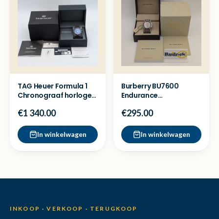
TAG Heuer Formula 1
Burberry BU7600
Chronograaf horloge
Endurance
CAZ101AV -Nieuw 2024
chronograaf - Full set
€1 340.00
€295.00
nette staat
In winkelwagen
In winkelwagen
INKOOP · VERKOOP · TERUGKOOP