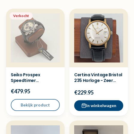
Verkocht
Seiko Prospex
Certina Vintage Bristol
Speedtimer
235 Horloge - Zeer
Chronograaf SSC943P1
nette staat!
€479.95
Nieuw full set
€229.95
Bekijk product
In winkelwagen