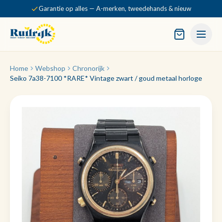
Garantie op alles — A-merken, tweedehands & nieuw
Home
Webshop
Chronorijk
Seiko 7a38-7100 *RARE* Vintage zwart / goud metaal horloge