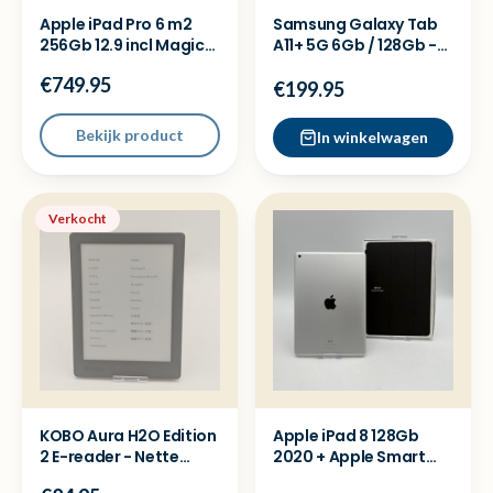
Apple iPad Pro 6 m2
Samsung Galaxy Tab
256Gb 12.9 incl Magic
A11+ 5G 6Gb / 128Gb -
Keyboard & pen 2
Nieuw sealed
€749.95
€199.95
Bekijk product
In winkelwagen
Verkocht
KOBO Aura H2O Edition
Apple iPad 8 128Gb
2 E-reader - Nette
2020 + Apple Smart
staat
Cover - Met garantie