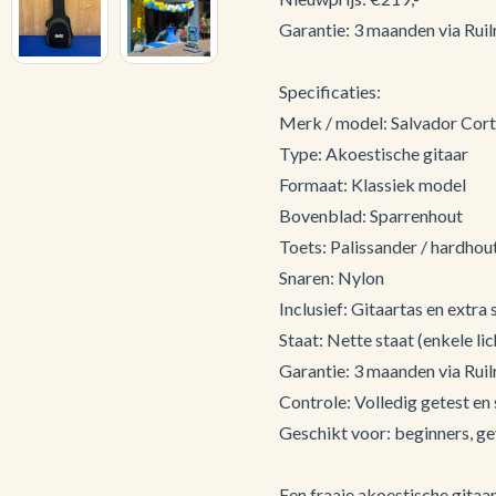
Garantie: 3 maanden via Ruilr
Specificaties:
Merk / model: Salvador Cor
Type: Akoestische gitaar
Formaat: Klassiek model
Bovenblad: Sparrenhout
Toets: Palissander / hardhou
Snaren: Nylon
Inclusief: Gitaartas en extra
Staat: Nette staat (enkele lic
Garantie: 3 maanden via Ruilr
Controle: Volledig getest en 
Geschikt voor: beginners, ge
Een fraaie akoestische gitaar