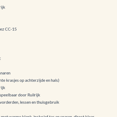
ijk
tez CC-15
t
 snaren
hte krasjes op achterzijde en hals)
ijk
speelbaar door Ruilrijk
vorderden, lessen en thuisgebruik
 met warme klank, inclusief tas en snaren, direct klaar