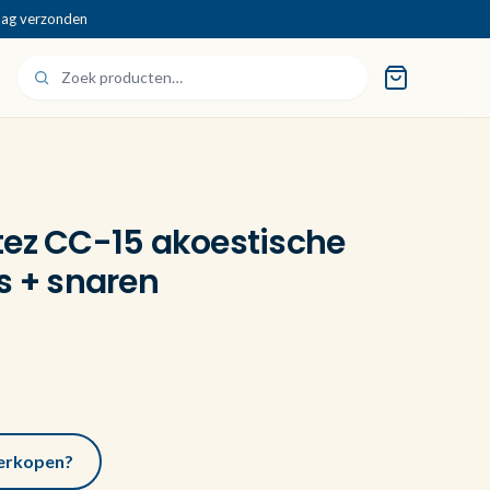
dag verzonden
tez CC-15 akoestische
s + snaren
 verkopen?