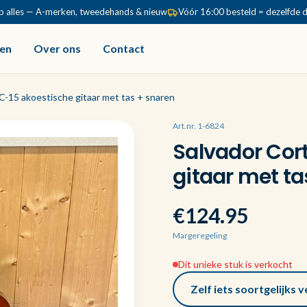
p alles — A-merken, tweedehands & nieuw
Vóór 16:00 besteld = dezelfde 
en
Over ons
Contact
C-15 akoestische gitaar met tas + snaren
Art.nr. 1-6824
Salvador Cor
gitaar met ta
€124.95
Margeregeling
Dit unieke stuk is verkocht
Zelf iets soortgelijks