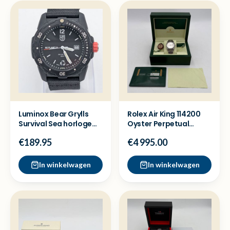
Luminox Bear Grylls
Rolex Air King 114200
Survival Sea horloge
Oyster Perpetual
XB.3722.ECO -Zgan
horloge - Full set
€189.95
€4 995.00
In winkelwagen
In winkelwagen