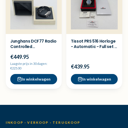
Junghans DCF77 Radio
Tissot PRS 516 Horloge
Controlled
- Automatic - Full set -
Herenhorloge
Nette staat
€449.95
*zeldzaam!*
Laagste prijs in 30 dagen:
€439.95
€225.00
In winkelwagen
In winkelwagen
INKOOP · VERKOOP · TERUGKOOP