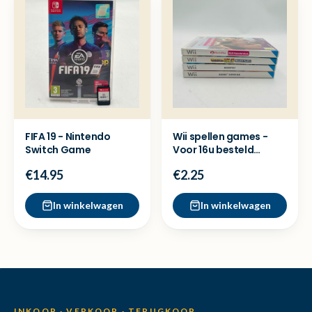
FIFA 19 - Nintendo
Wii spellen games -
Switch Game
Voor 16u besteld
=Dezelfde dag
€14.95
€2.25
verzonden
In winkelwagen
In winkelwagen
INKOOP · VERKOOP · TERUGKOOP