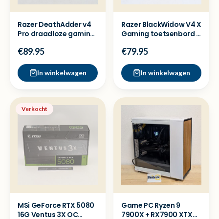
Razer DeathAdder v4
Razer BlackWidow V4 X
Pro draadloze gaming
Gaming toetsenbord -
muis - Nieuwstaat
Nieuwstaat
€89.95
€79.95
In winkelwagen
In winkelwagen
Verkocht
MSi GeForce RTX 5080
Game PC Ryzen 9
16G Ventus 3X OC
7900X + RX7900 XTX