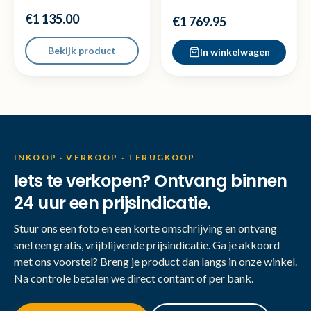
Videokaart New + Bon
24Gb computer 32GB
€1 135.00
2TB m2
€1 769.95
Bekijk product
In winkelwagen
INKOOP · VERKOOP · TERUGKOOP
Iets te verkopen? Ontvang binnen
24 uur een prijsindicatie.
Stuur ons een foto en een korte omschrijving en ontvang
snel een gratis, vrijblijvende prijsindicatie. Ga je akkoord
met ons voorstel? Breng je product dan langs in onze winkel.
Na controle betalen we direct contant of per bank.