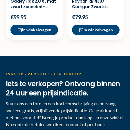
Oakley Flak 2.0 XL mat
Rayban RB 4397
zwart zonnebril -
Corrigan Zwarte
Nieuw
Zonnebril - Nette staat
€99.95
€79.95
In winkelwagen
In winkelwagen
INKOOP · VERKOOP · TERUGKOOP
Iets te verkopen? Ontvang binnen
24 uur een prijsindicatie.
Stuur ons een foto en een korte omschrijving en ontvang
snel een gratis, vrijblijvende prijsindicatie. Ga je akkoord
met ons voorstel? Breng je product dan langs in onze winkel.
Na controle betalen we direct contant of per bank.