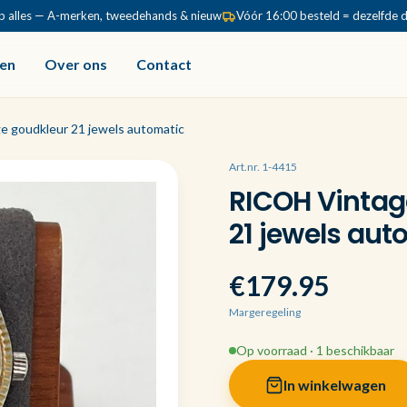
p alles — A-merken, tweedehands & nieuw
Vóór 16:00 besteld = dezelfde 
en
Over ons
Contact
e goudkleur 21 jewels automatic
Art.nr. 1-4415
RICOH Vintag
21 jewels aut
€179.95
Margeregeling
Op voorraad · 1 beschikbaar
In winkelwagen