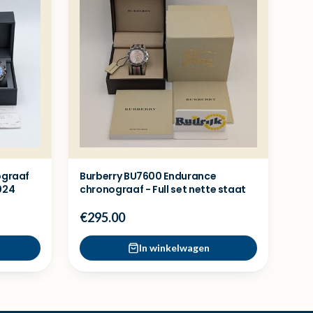
ograaf
Burberry BU7600 Endurance
024
chronograaf - Full set nette staat
€295.00
In winkelwagen