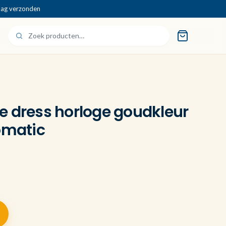
dag verzonden
e dress horloge goudkleur
omatic