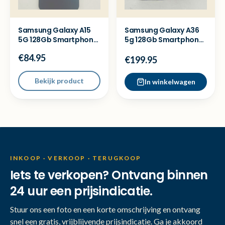
Samsung Galaxy A15
Samsung Galaxy A36
5G 128Gb Smartphone
5g 128Gb Smartphone
- Met garantie
- Nieuwstaat
€84.95
€199.95
Bekijk product
In winkelwagen
INKOOP · VERKOOP · TERUGKOOP
Iets te verkopen? Ontvang binnen
24 uur een prijsindicatie.
Stuur ons een foto en een korte omschrijving en ontvang
snel een gratis, vrijblijvende prijsindicatie. Ga je akkoord