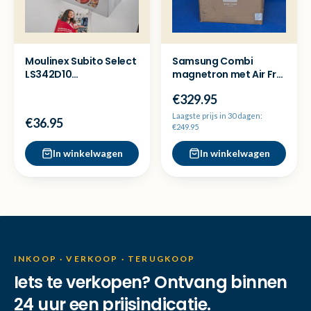
Moulinex Subito Select
Samsung Combi
LS342D10
magnetron met Air Fry
Broodrooster - Ex
35L MC35R8088CC/EN
€329.95
Demo
Nieuw
Laagste prijs in 30 dagen:
€36.95
€249.95
In winkelwagen
In winkelwagen
INKOOP · VERKOOP · TERUGKOOP
Iets te verkopen? Ontvang binnen
24 uur een prijsindicatie.