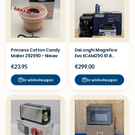
Princess Cotton Candy
DeLonghi Magnifica
Maker 292990 - Nieuw
Evo ECAM290.61.B
Koffiemachine -
€23.95
€299.00
Showmodel
In winkelwagen
In winkelwagen