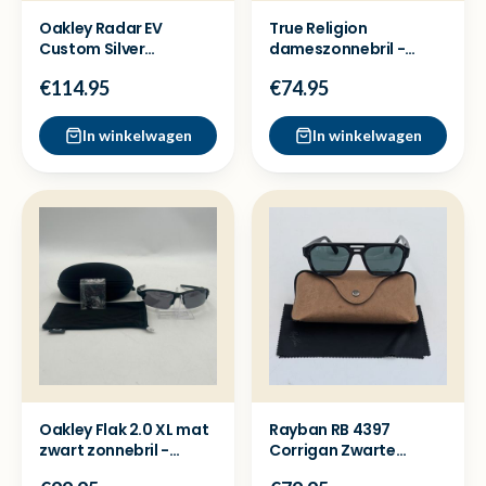
Oakley Radar EV
True Religion
Custom Silver
dameszonnebril -
Sportzonnebril - Nieuw
Nette staat
€114.95
€74.95
In winkelwagen
In winkelwagen
Oakley Flak 2.0 XL mat
Rayban RB 4397
zwart zonnebril -
Corrigan Zwarte
Nieuw
Zonnebril - Nette staat