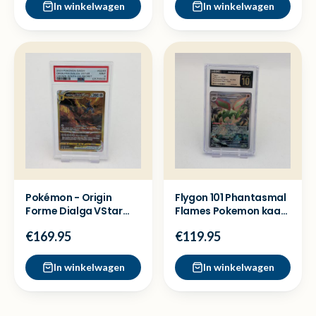
In winkelwagen
In winkelwagen
Pokémon - Origin
Flygon 101 Phantasmal
Forme Dialga VStar
Flames Pokemon kaart
GG68 PSA 9 Crown
GCG Pristine 10
€169.95
€119.95
Zenith
In winkelwagen
In winkelwagen