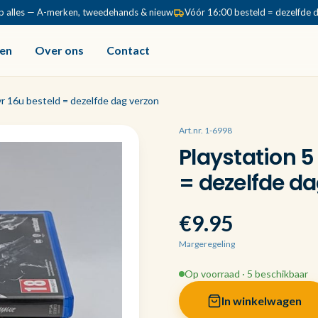
p alles — A-merken, tweedehands & nieuw
Vóór 16:00 besteld = dezelfde 
en
Over ons
Contact
r 16u besteld = dezelfde dag verzon
Art.nr. 1-6998
Playstation 5
= dezelfde da
€9.95
Margeregeling
Op voorraad · 5 beschikbaar
In winkelwagen