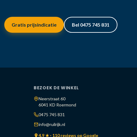
Gratis prijsindicatie
Bel 0475 745 831
BEZOEK DE WINKEL
Neerstraat 60
6041 KD Roermond
0475 745 831
info@ruilrijk.nl
4.9 ★ · 110 reviews op Google