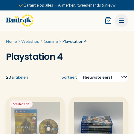
Garantie op alles — A-merken, tweedehands & nieuw
Home
Webshop
Gaming
Playstation 4
Playstation 4
20
artikelen
Sorteer:
Verkocht