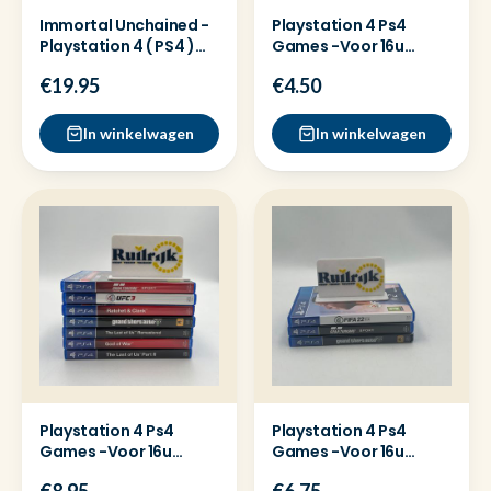
Immortal Unchained -
Playstation 4 Ps4
Playstation 4 ( PS4 )
Games -Voor 16u
Game
besteld =dezelfde dag
€19.95
€4.50
verz
In winkelwagen
In winkelwagen
Playstation 4 Ps4
Playstation 4 Ps4
Games -Voor 16u
Games -Voor 16u
besteld =dezelfde dag
besteld =dezelfde dag