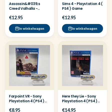
Assassin&#039;s
Sims 4 - Playstation 4 (
Creed Valhalla -
PS4 ) Game
Playstation 4 ( PS4 )
€12.95
€12.95
Game
In winkelwagen
In winkelwagen
Farpoint VR - Sony
Here they Lie - Sony
Playstation 4 ( PS4 )
Playstation 4 ( PS4 )
Game
Game
€8.95
€14.95