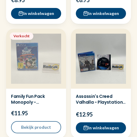
€8.95
€6.75
verz
verz
In winkelwagen
In winkelwagen
Verkocht
Family Fun Pack
Assassin's Creed
Monopoly -
Valhalla - Playstation
Playstation 4 ( Ps4 )
4 ( Ps4 ) Game
€11.95
Game Nieuw
€12.95
Bekijk product
In winkelwagen