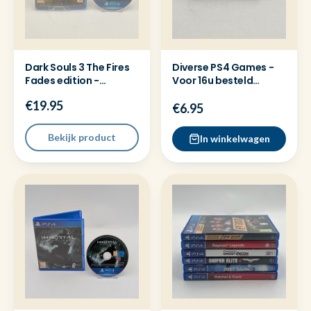
Dark Souls 3 The Fires
Diverse PS4 Games -
Fades edition -
Voor 16u besteld
Playstation 4 ( PS4 )
=dezelfde dag
€19.95
verzonden
€6.95
Bekijk product
In winkelwagen