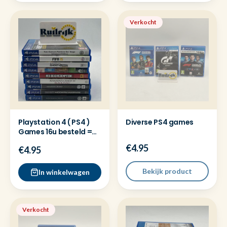
Verkocht
Playstation 4 ( PS4 )
Diverse PS4 games
Games 16u besteld =
dezelfde dag verz
€4.95
€4.95
Bekijk product
In winkelwagen
Verkocht