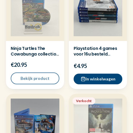
Ninja Turtles The
Playstation 4 games
Cowabunga collection
voor 16u besteld
- Playstation 4 Game
=dezelfde dag
€20.95
verzonden
€4.95
Bekijk product
In winkelwagen
Verkocht