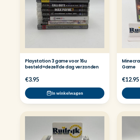
Playstation 3 game voor 16u
Minecraf
besteld=dezelfde dag verzonden
Game
€3.95
€12.95
In winkelwagen