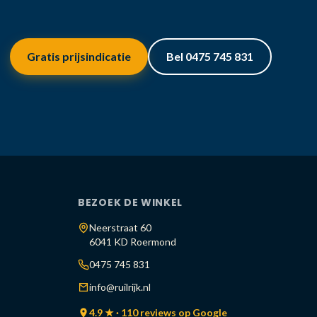
Gratis prijsindicatie
Bel 0475 745 831
BEZOEK DE WINKEL
Neerstraat 60
6041 KD Roermond
0475 745 831
info@ruilrijk.nl
4.9 ★ · 110 reviews op Google