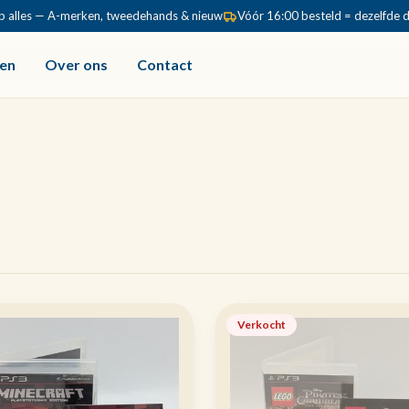
p alles — A-merken, tweedehands & nieuw
Vóór 16:00 besteld = dezelfde 
en
Over ons
Contact
Verkocht