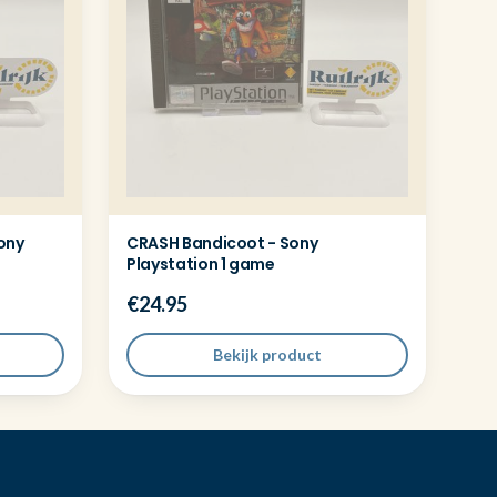
ony
CRASH Bandicoot - Sony
Playstation 1 game
€24.95
Bekijk product