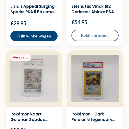
Lisia's Appeal Surging
Eternatus Vmax 192
Sparks PSA 9 Pokemon
Darkness Ablaze PSA
kaart full art
10 Pokemon kaart
€54.95
€29.95
Bekijk product
In winkelwagen
Verkocht
Pokémon kaart:
Pokémon - Dark
Galarian Zapdos
Persian 6 Legendary
VSTAR JP 188/172 PSA 9
Collection Holo - PSA 7