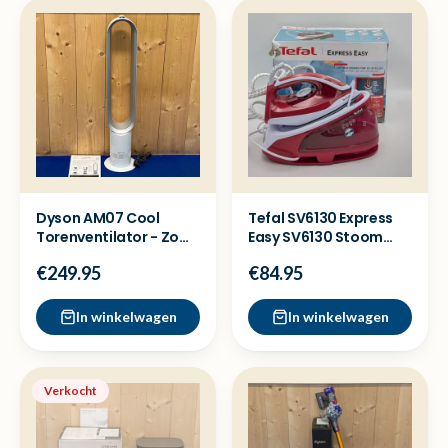
Dyson AM07 Cool
Tefal SV6130 Express
Torenventilator - Zo
Easy SV6130 Stoom
goed als nieuw
strijkijzer - Nieuw
€249.95
€84.95
In winkelwagen
In winkelwagen
Verkocht