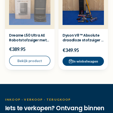
Dreame L50 Ultra AE
Dyson V8 ™ Absolute
Robotstofzuiger met
draadloze stofzuiger -
dock - Ex demo model
Nieuw in doos
€389.95
€349.95
Bekijk product
In winkelwagen
INKOOP · VERKOOP · TERUGKOOP
Iets te verkopen? Ontvang binnen