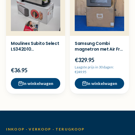
Moulinex Subito Select
Samsung Combi
LS342D10
magnetron met Air Fry
Broodrooster - Ex
35L MC35R8088CC/EN
€329.95
Demo
Nieuw
Laagste prijs in 30 dagen:
€36.95
€249.95
In winkelwagen
In winkelwagen
INKOOP · VERKOOP · TERUGKOOP