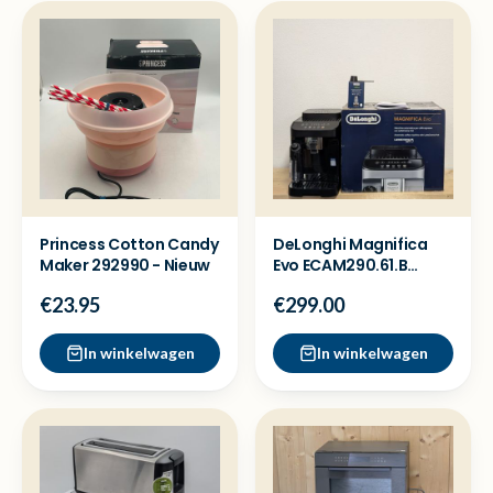
Princess Cotton Candy
DeLonghi Magnifica
Maker 292990 - Nieuw
Evo ECAM290.61.B
Koffiemachine -
€23.95
€299.00
Showmodel
In winkelwagen
In winkelwagen