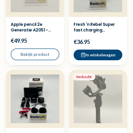
Apple pencil 2e
Fresh 'n Rebel Super
Generatie A2051 -
fast charging
Nette staat
powerbank 18000mah
€49.95
-Nieuw
€36.95
Bekijk product
In winkelwagen
Verkocht