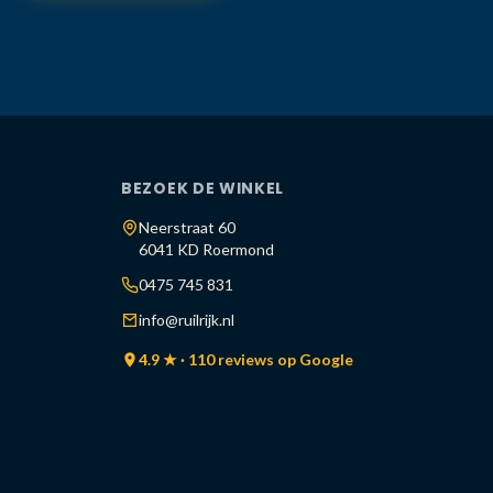
BEZOEK DE WINKEL
Neerstraat 60
6041 KD Roermond
0475 745 831
info@ruilrijk.nl
4.9 ★ · 110 reviews op Google