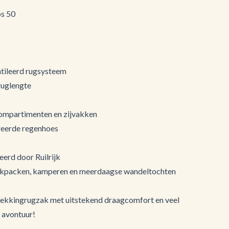
os 50
tileerd rugsysteem
 ruglengte
mpartimenten en zijvakken
greerde regenhoes
eerd door Ruilrijk
ackpacken, kamperen en meerdaagse wandeltochten
ekkingrugzak met uitstekend draagcomfort en veel
 avontuur!