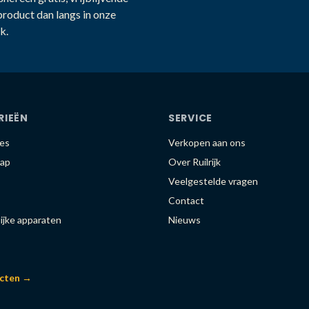
product dan langs in onze
k.
RIEËN
SERVICE
es
Verkopen aan ons
ap
Over Ruilrijk
Veelgestelde vragen
Contact
ijke apparaten
Nieuws
ucten →