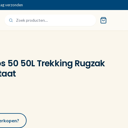
dag verzonden
os 50 50L Trekking Rugzak
taat
 verkopen?