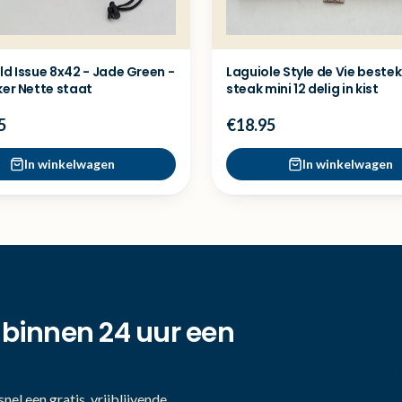
ld Issue 8x42 - Jade Green -
Laguiole Style de Vie beste
ker Nette staat
steak mini 12 delig in kist
5
€18.95
In winkelwagen
In winkelwagen
 binnen 24 uur een
nel een gratis, vrijblijvende