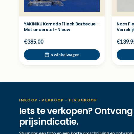
YAKINIKU Kamado 11 inch Barbecue -
Nocs Fie
Met onderstel - Nieuw
Verrekij
€385.00
€139.9
In winkelwagen
INKOOP · VERKOOP · TERUGKOOP
Iets te verkopen? Ontvang
prijsindicatie.
Stuur ons een foto en een korte omschrijving en ontvang s