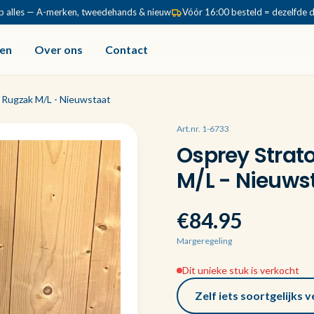
p alles — A-merken, tweedehands & nieuw
Vóór 16:00 besteld = dezelfde 
en
Over ons
Contact
 Rugzak M/L - Nieuwstaat
Art.nr. 1-6733
Osprey Strat
M/L - Nieuws
€84.95
Margeregeling
Dit unieke stuk is verkocht
Zelf iets soortgelijks