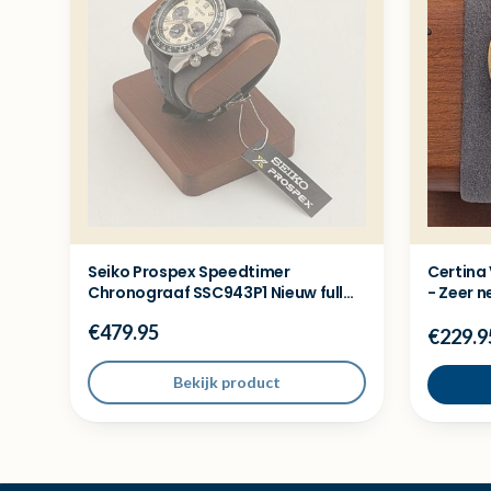
Seiko Prospex Speedtimer
Certina 
Chronograaf SSC943P1 Nieuw full
- Zeer n
set
€479.95
€229.9
Bekijk product