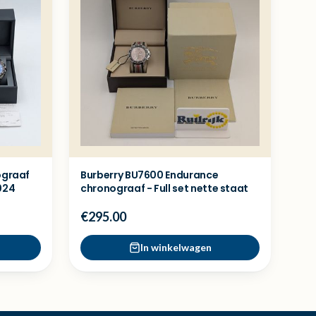
ograaf
Burberry BU7600 Endurance
024
chronograaf - Full set nette staat
€295.00
In winkelwagen