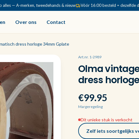
p alles — A-merken, tweedehands & nieuw
Vóór 16:00 besteld = dezelfde 
en
Over ons
Contact
omatisch dress horloge 34mm Gplate
Art.nr. 1-2989
Olma vintage
dress horlog
€99.95
Margeregeling
Dit unieke stuk is verkocht
Zelf iets soortgelijks