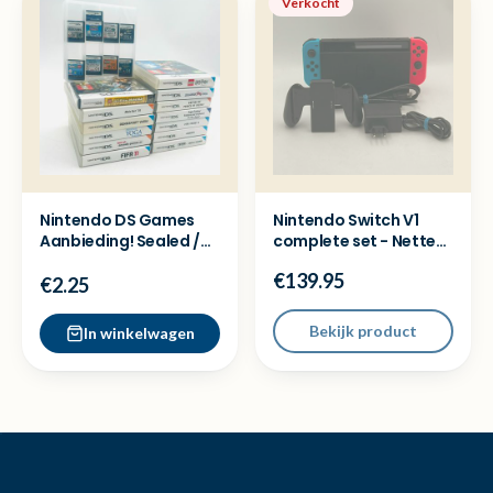
Verkocht
Nintendo DS Games
Nintendo Switch V1
Aanbieding! Sealed /
complete set - Nette
Boxed / Casssettes
staat
€139.95
€2.25
Bekijk product
In winkelwagen