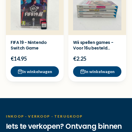
FIFA 19 - Nintendo
Wii spellen games -
Switch Game
Voor 16u besteld
=Dezelfde dag
€14.95
€2.25
verzonden
In winkelwagen
In winkelwagen
INKOOP · VERKOOP · TERUGKOOP
Iets te verkopen? Ontvang binnen