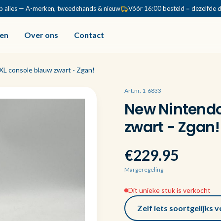
p alles — A-merken, tweedehands & nieuw
Vóór 16:00 besteld = dezelfde 
en
Over ons
Contact
L console blauw zwart - Zgan!
Art.nr. 1-6833
New Nintendo
zwart - Zgan!
€229.95
Margeregeling
Dit unieke stuk is verkocht
Zelf iets soortgelijks