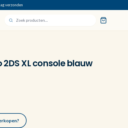
dag verzonden
 2DS XL console blauw
 verkopen?