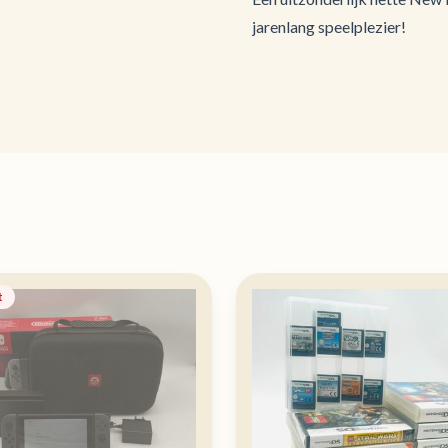
jarenlang speelplezier!
t