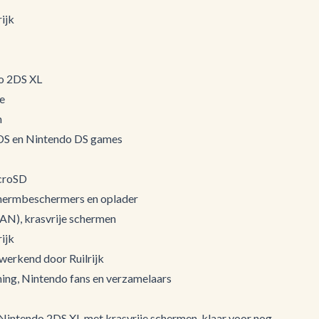
ijk
o 2DS XL
e
m
3DS en Nintendo DS games
icroSD
schermbeschermers en oplader
GAN), krasvrije schermen
ijk
 werkend door Ruilrijk
ing, Nintendo fans en verzamelaars
 Nintendo 2DS XL met krasvrije schermen, klaar voor nog