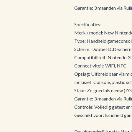
Garantie: 3 maanden via Ruilr
Specificaties:
Merk / model: New Nintend
Type: Handheld gameconsol
Scherm: Dubbel LCD-scher
Compatibiliteit: Nintendo 
Connectiviteit: WiFi, NFC
Opslag: Uitbreidbaar via m
Inclusief: Console, plastic 
Staat: Zo goed als nieuw (Z
Garantie: 3 maanden via Ruilr
Controle: Volledig getest en
Geschikt voor: handheld gam
Een uitzonderlijk nette New