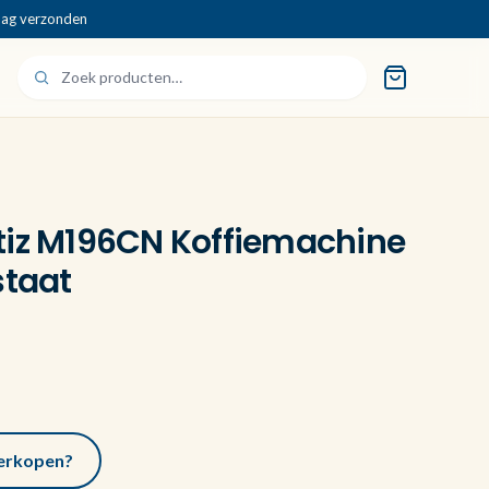
dag verzonden
tiz M196CN Koffiemachine
staat
 verkopen?