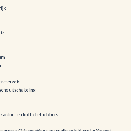
ijk
tiz
eem
n
 reservoir
che uitschakeling
 kantoor en koffieliefhebbers
espresso Citiz machine voor snelle en lekkere koffie met