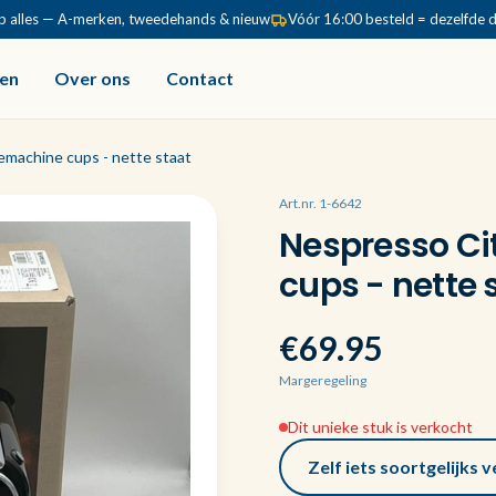
p alles — A-merken, tweedehands & nieuw
Vóór 16:00 besteld = dezelfde 
en
Over ons
Contact
machine cups - nette staat
Art.nr. 1-6642
Nespresso Ci
cups - nette 
€69.95
Margeregeling
Dit unieke stuk is verkocht
Zelf iets soortgelijks