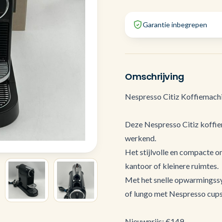
Garantie inbegrepen
Omschrijving
Nespresso Citiz Koffiemachin
Deze Nespresso Citiz koffiem
werkend.
Het stijlvolle en compacte o
kantoor of kleinere ruimtes.
Met het snelle opwarmingssys
of lungo met Nespresso cups
Nieuwprijs: €149,-