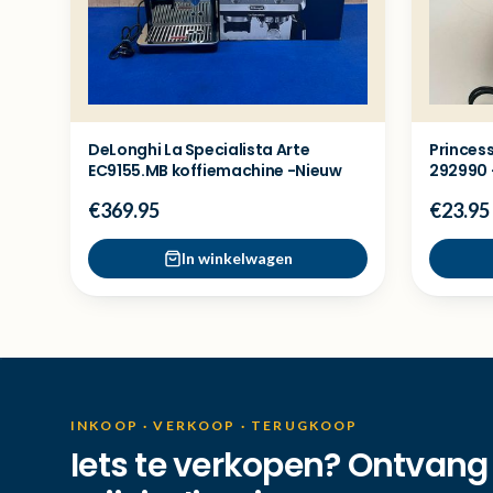
DeLonghi La Specialista Arte
Princes
EC9155.MB koffiemachine -Nieuw
292990 
€369.95
€23.95
In winkelwagen
INKOOP · VERKOOP · TERUGKOOP
Iets te verkopen? Ontvang