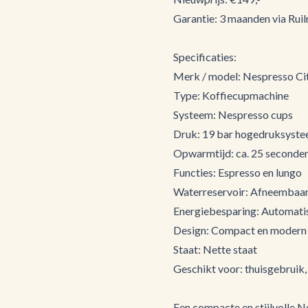
Garantie: 3 maanden via Ruilr
Specificaties:
Merk / model: Nespresso Ci
Type: Koffiecupmachine
Systeem: Nespresso cups
Druk: 19 bar hogedruksyst
Opwarmtijd: ca. 25 seconde
Functies: Espresso en lungo
Waterreservoir: Afneembaar
Energiebesparing: Automatis
Design: Compact en modern
Staat: Nette staat
Geschikt voor: thuisgebruik,
Een compacte en stijlvolle N