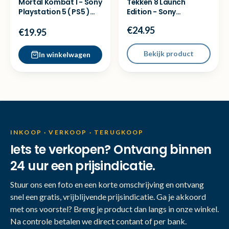
Mortal Kombat 1 - Sony
Tekken 8 Launch
Playstation 5 ( PS5 )
Edition - Sony
Game
Playstation 5 ( PS5 )
€24.95
Game
€19.95
Bekijk product
In winkelwagen
INKOOP · VERKOOP · TERUGKOOP
Iets te verkopen? Ontvang binnen
24 uur een prijsindicatie.
Stuur ons een foto en een korte omschrijving en ontvang
snel een gratis, vrijblijvende prijsindicatie. Ga je akkoord
met ons voorstel? Breng je product dan langs in onze winkel.
Na controle betalen we direct contant of per bank.