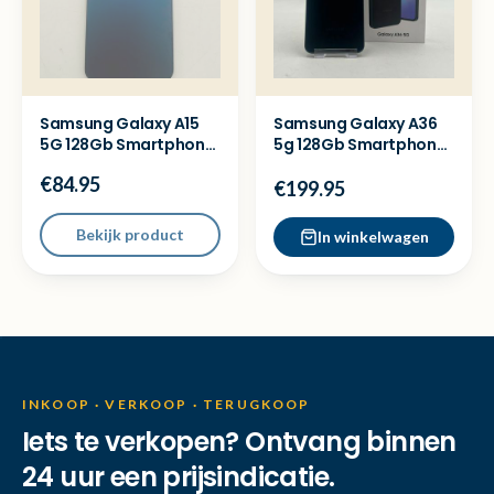
Samsung Galaxy A15
Samsung Galaxy A36
5G 128Gb Smartphone
5g 128Gb Smartphone
- Met garantie
- Nieuwstaat
€84.95
€199.95
Bekijk product
In winkelwagen
INKOOP · VERKOOP · TERUGKOOP
Iets te verkopen? Ontvang binnen
24 uur een prijsindicatie.