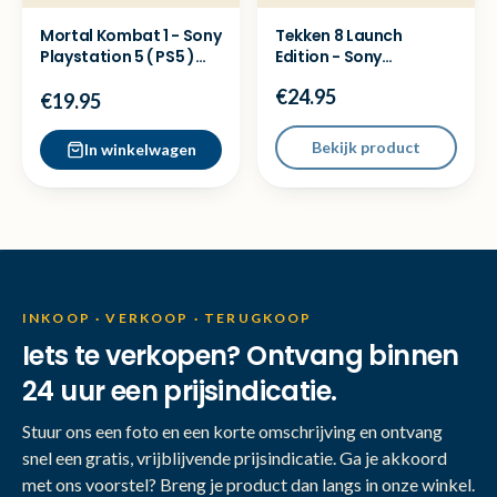
Mortal Kombat 1 - Sony
Tekken 8 Launch
Playstation 5 ( PS5 )
Edition - Sony
Game
Playstation 5 ( PS5 )
€24.95
Game
€19.95
Bekijk product
In winkelwagen
INKOOP · VERKOOP · TERUGKOOP
Iets te verkopen? Ontvang binnen
24 uur een prijsindicatie.
Stuur ons een foto en een korte omschrijving en ontvang
snel een gratis, vrijblijvende prijsindicatie. Ga je akkoord
met ons voorstel? Breng je product dan langs in onze winkel.