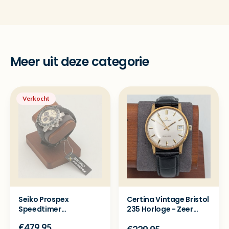
Meer uit deze categorie
Verkocht
Seiko Prospex
Certina Vintage Bristol
Speedtimer
235 Horloge - Zeer
Chronograaf SSC943P1
nette staat!
€479.95
Nieuw full set