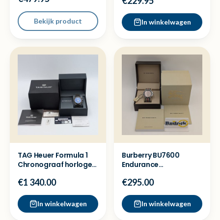
€229.95
Bekijk product
In winkelwagen
TAG Heuer Formula 1
Burberry BU7600
Chronograaf horloge
Endurance
CAZ101AV -Nieuw 2024
chronograaf - Full set
€1 340.00
€295.00
nette staat
In winkelwagen
In winkelwagen