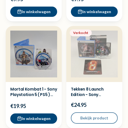
In winkelwagen
In winkelwagen
Verkocht
Mortal Kombat 1 - Sony
Tekken 8 Launch
Playstation 5 ( PS5 )
Edition - Sony
Game
Playstation 5 ( PS5 )
€24.95
Game
€19.95
Bekijk product
In winkelwagen