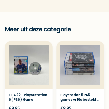
Meer uit deze categorie
FIFA 22 - Playststation
Playstation 5 PS5
5 ( PS5 ) Game
games vr 16u besteld =
dezelfde dag verzon
€9.95
€9.95