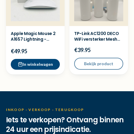
Apple Magic Mouse 2
TP-Link AC1200 DECO
A1657 Lightning -
WiFi versterker Mesh
Retourkansje
systeem - Zgan
€39.95
€49.95
Bekijk product
In winkelwagen
INKOOP · VERKOOP · TERUGKOOP
Iets te verkopen? Ontvang binnen
24 uur een prijsindicatie.