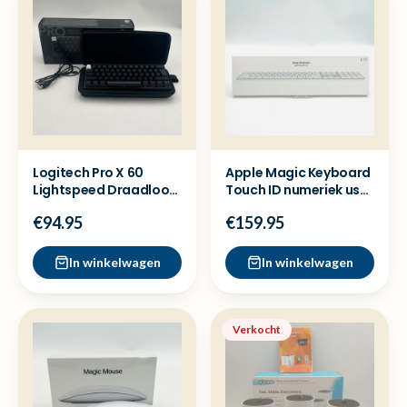
Logitech Pro X 60
Apple Magic Keyboard
Lightspeed Draadloos
Touch ID numeriek usb
Gaming keyboard -
C - Nieuw sealed
€94.95
€159.95
New
In winkelwagen
In winkelwagen
Verkocht