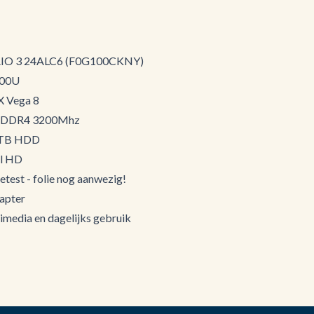
 AIO 3 24ALC6 (F0G100CKNY)
700U
X Vega 8
 DDR4 3200Mhz
1TB HDD
ll HD
etest - folie nog aanwezig!
dapter
timedia en dagelijks gebruik