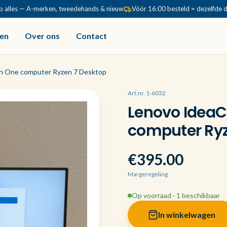
p alles — A-merken, tweedehands & nieuw
Vóór 16:00 besteld = dezelfde 
en
Over ons
Contact
in One computer Ryzen 7 Desktop
Art.nr. 1-6032
Lenovo IdeaCe
computer Ryz
€395.00
Margeregeling
Op voorraad · 1 beschikbaar
In winkelwagen