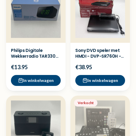
Philips Digitale
Sony DVD speler met
Wekkerradio TAR3306
HMDI - DVP-SR760H -
- Nieuw - Krasjes
Nieuw
€13.95
€38.95
In winkelwagen
In winkelwagen
Verkocht