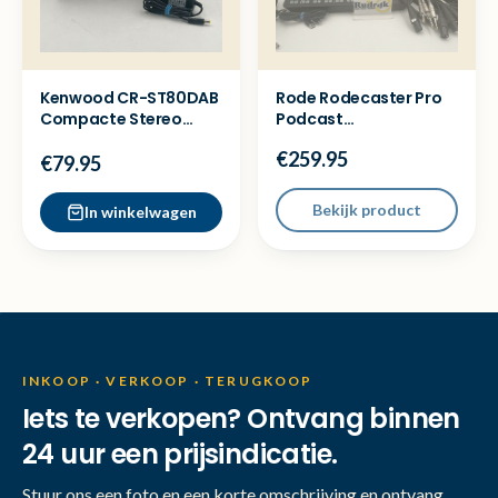
Kenwood CR-ST80DAB
Rode Rodecaster Pro
Compacte Stereo
Podcast
DAB+ Radio - Nette
productiestudio met
€259.95
staat
8x XLR kabel
€79.95
Bekijk product
In winkelwagen
INKOOP · VERKOOP · TERUGKOOP
Iets te verkopen? Ontvang binnen
24 uur een prijsindicatie.
Stuur ons een foto en een korte omschrijving en ontvang