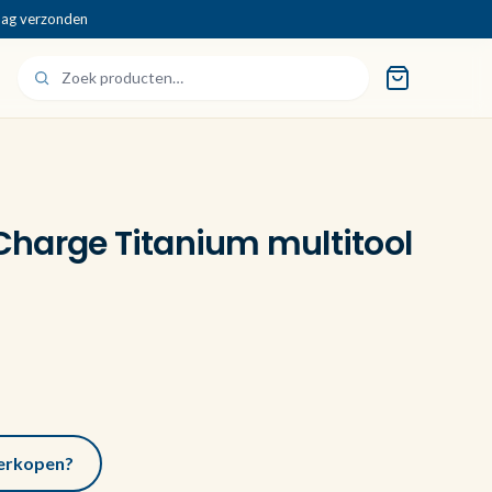
dag verzonden
harge Titanium multitool
 verkopen?