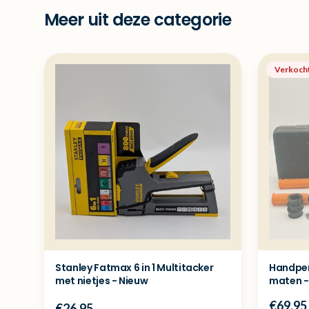
Meer uit deze categorie
Verkoch
Stanley Fatmax 6 in 1 Multitacker
Handper
met nietjes - Nieuw
maten - 
€69.95
€26.95