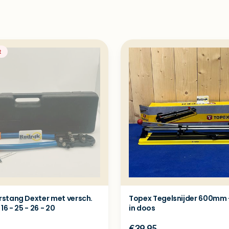
t
stang Dexter met versch.
Topex Tegelsnijder 600mm 
16 - 25 - 26 - 20
in doos
€39.95