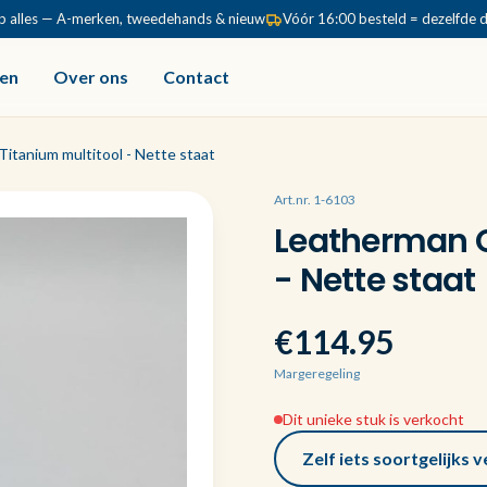
p alles — A-merken, tweedehands & nieuw
Vóór 16:00 besteld = dezelfde 
en
Over ons
Contact
itanium multitool - Nette staat
Art.nr. 1-6103
Leatherman C
- Nette staat
€114.95
Margeregeling
Dit unieke stuk is verkocht
Zelf iets soortgelijks