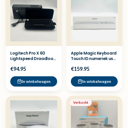
Logitech Pro X 60
Apple Magic Keyboard
Lightspeed Draadloos
Touch ID numeriek usb
Gaming keyboard -
C - Nieuw sealed
€94.95
€159.95
New
In winkelwagen
In winkelwagen
Verkocht