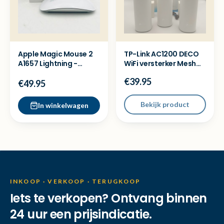
Apple Magic Mouse 2
TP-Link AC1200 DECO
A1657 Lightning -
WiFi versterker Mesh
Retourkansje
systeem - Zgan
€39.95
€49.95
Bekijk product
In winkelwagen
INKOOP · VERKOOP · TERUGKOOP
Iets te verkopen? Ontvang binnen
24 uur een prijsindicatie.