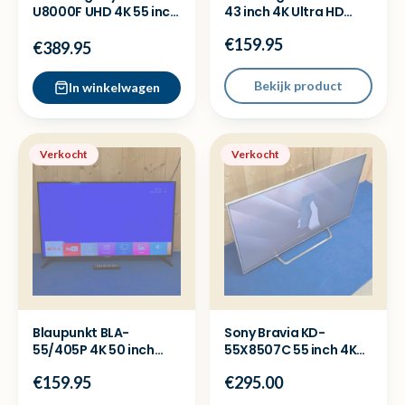
U8000F UHD 4K 55 inch
43 inch 4K Ultra HD
TV - Nieuw in doos
Smart televisie
€159.95
€389.95
Bekijk product
In winkelwagen
Verkocht
Verkocht
Blaupunkt BLA-
Sony Bravia KD-
55/405P 4K 50 inch
55X8507C 55 inch 4K
Ultra HD Smart
100Hz Smart televisie
€159.95
€295.00
televisie