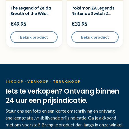
The Legend of Zelda
Pokémon ZA Legends
Breath of the Wild
Nintendo Switch 2
Nintendo Switch 2
Game
€49.95
€32.95
Bekijk product
Bekijk product
INKOOP · VERKOOP · TERUGKOOP
Iets te verkopen? Ontvang binnen
24 uur een prijsindicatie.
Stuur ons een foto en een korte omschrijving en ontvang
snel een gratis, vrijblijvende prijsindicatie. Ga je akkoord
met ons voorstel? Breng je product dan langs in onze winkel.