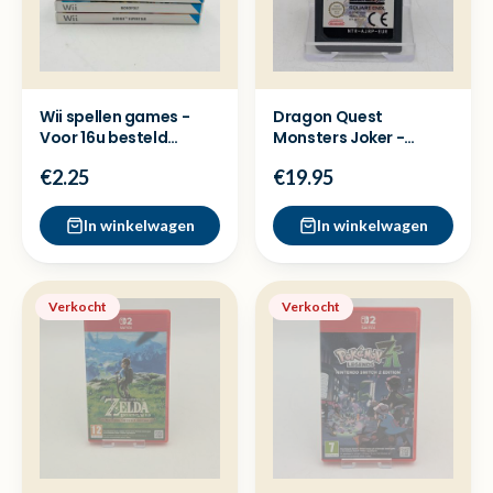
Wii spellen games -
Dragon Quest
Voor 16u besteld
Monsters Joker -
=Dezelfde dag
Nintendo DS Cassette
€2.25
€19.95
verzonden
los
In winkelwagen
In winkelwagen
Verkocht
Verkocht