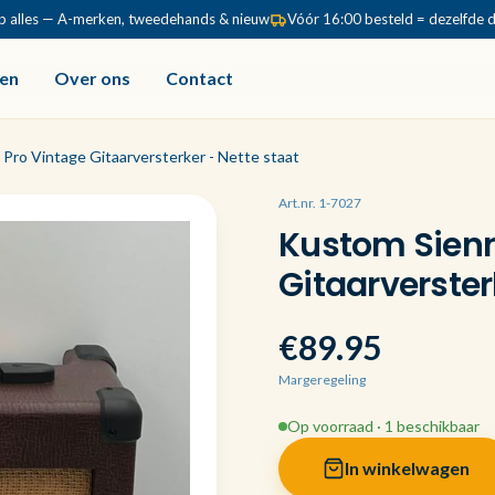
p alles — A-merken, tweedehands & nieuw
Vóór 16:00 besteld = dezelfde 
en
Over ons
Contact
Pro Vintage Gitaarversterker - Nette staat
Art.nr. 1-7027
Kustom Sienn
Gitaarverster
€89.95
Margeregeling
Op voorraad · 1 beschikbaar
In winkelwagen