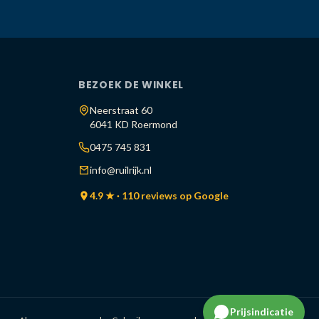
BEZOEK DE WINKEL
Neerstraat 60
6041 KD Roermond
0475 745 831
info@ruilrijk.nl
4.9 ★ · 110 reviews op Google
Prijsindicatie