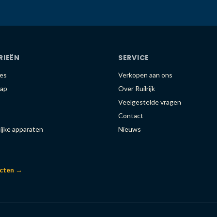
RIEËN
SERVICE
es
Verkopen aan ons
ap
Over Ruilrijk
Veelgestelde vragen
Contact
ijke apparaten
Nieuws
ucten →