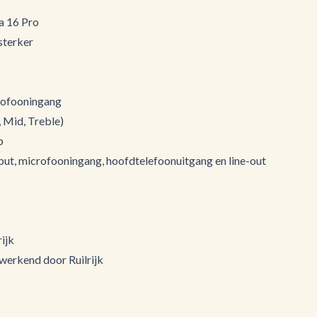
a 16 Pro
sterker
rofooningang
 Mid, Treble)
b
put, microfooningang, hoofdtelefoonuitgang en line-out
ijk
 werkend door Ruilrijk