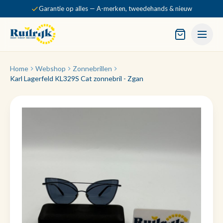
Garantie op alles — A-merken, tweedehands & nieuw
Home
Webshop
Zonnebrillen
Karl Lagerfeld KL329S Cat zonnebril - Zgan