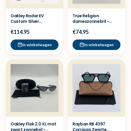
Oakley Radar EV
True Religion
Custom Silver
dameszonnebril -
Sportzonnebril - Nieuw
Nette staat
€114.95
€74.95
In winkelwagen
In winkelwagen
Oakley Flak 2.0 XL mat
Rayban RB 4397
zwart zonnebril -
Corrigan Zwarte